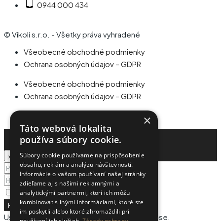
0944 000 434
© Vikoli s.r.o. - Všetky práva vyhradené
Všeobecné obchodné podmienky
Ochrana osobných údajov – GDPR
Všeobecné obchodné podmienky
Ochrana osobných údajov – GDPR
×
Táto webová lokalita
Prihlásiť
používa súbory cookie.
Súbory cookie používame na prispôsobenie
×
obsahu, reklám a analýzu návštevnosti.
Informácie o vašom používaní našej stránky
zdieľame aj s našimi reklamnými a
Zapamätať si ma
Zabudnuté heslo?
analytickými partnermi, ktorí ich môžu
kombinovať s inými informáciami, ktoré ste
Prihlásiť
im poskytli alebo ktoré zhromaždili pri
User registration is disabled for demo purpose.
používaní ich služieb.
Zásady ochrany