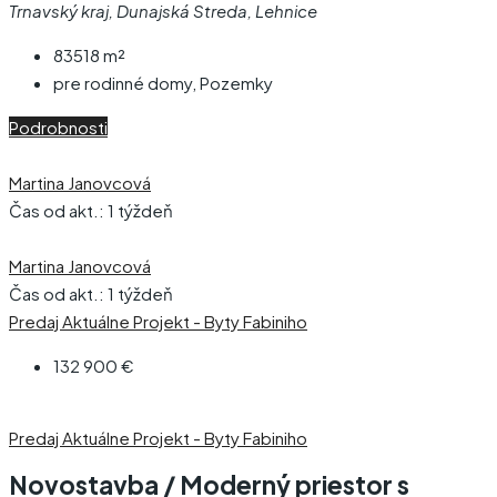
Trnavský kraj, Dunajská Streda, Lehnice
83518
m²
pre rodinné domy, Pozemky
Podrobnosti
Martina Janovcová
Čas od akt.: 1 týždeň
Martina Janovcová
Čas od akt.: 1 týždeň
Predaj
Aktuálne
Projekt - Byty Fabiniho
132 900 €
Predaj
Aktuálne
Projekt - Byty Fabiniho
Novostavba / Moderný priestor s