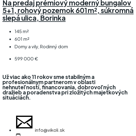
Na predaj prémiový moderný bungalov
5+1, rohový pozemok 601 m², súkromná
slepá ulica, Borinka
145
m²
601
m²
Domy a vily, Rodinný dom
599 000 €
Už viac ako 11 rokov sme stabilným a
profesionálnym partnerom v oblasti
nehnuteľností, financovania, dobrovoľných
dražieb a poradenstva pri zložitých majetkových
situáciách.
info@vikoli.sk