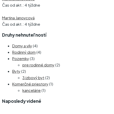
Čas od akt.: 4 týždne
Martina Janovcová
Čas od akt.: 4 týždne
Druhy nehnuteľností
Domy a vily
(4)
Rodinný dom
(4)
Pozemky
(3)
pre rodinné domy
(2)
Byty
(2)
3 izbový byt
(2)
Komerčné priestory
(1)
kancelárie
(1)
Naposledy videné