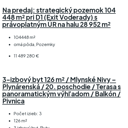
Na predaj: strategický pozemok 104
448 m² pri D1 (Exit Voderady) s
právoplatným ÚR na halu 28 952 m²
104448
m²
orná pôda, Pozemky
11 489 280 €
3-izbový byt 126 m² / Mlynské Nivy –
Plynárenská / 20. poschodie / Terasa s
panoramatickým výhľadom / Balkón /
Pivnica
Počet izieb:
3
126
m²
3 izbový byt, Byty