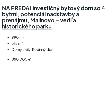
NA PREDAJ investičný bytový dom so 4
bytmi, potenciál nadstavby a
prenájmu, Malinovo – vedľa
historického parku
990
m²
315
m²
Domy a vily, Rodinný dom
880 000 €