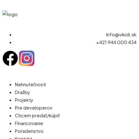
info@vikoli.sk
+421 944 000 434
Nehnuteľnosti
Dražby
Projekty
Pre developerov
Chcem predať/kúpiť
Financovanie
Poradenstvo
Kontakt