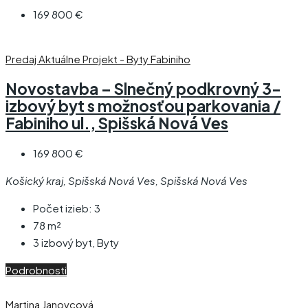
169 800 €
Predaj
Aktuálne
Projekt - Byty Fabiniho
Novostavba – Slnečný podkrovný 3-
izbový byt s možnosťou parkovania /
Fabiniho ul., Spišská Nová Ves
169 800 €
Košický kraj, Spišská Nová Ves, Spišská Nová Ves
Počet izieb:
3
78
m²
3 izbový byt, Byty
Podrobnosti
Martina Janovcová