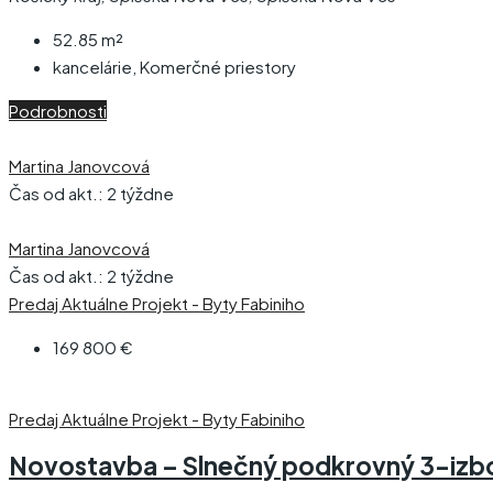
52.85
m²
kancelárie, Komerčné priestory
Podrobnosti
Martina Janovcová
Čas od akt.: 2 týždne
Martina Janovcová
Čas od akt.: 2 týždne
Predaj
Aktuálne
Projekt - Byty Fabiniho
169 800 €
Predaj
Aktuálne
Projekt - Byty Fabiniho
Novostavba – Slnečný podkrovný 3-izbov