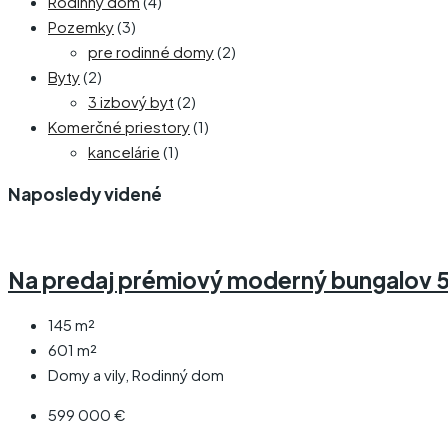
Rodinný dom
(4)
Pozemky
(3)
pre rodinné domy
(2)
Byty
(2)
3 izbový byt
(2)
Komerčné priestory
(1)
kancelárie
(1)
Naposledy videné
Na predaj prémiový moderný bungalov 5+
145
m²
601
m²
Domy a vily, Rodinný dom
599 000 €