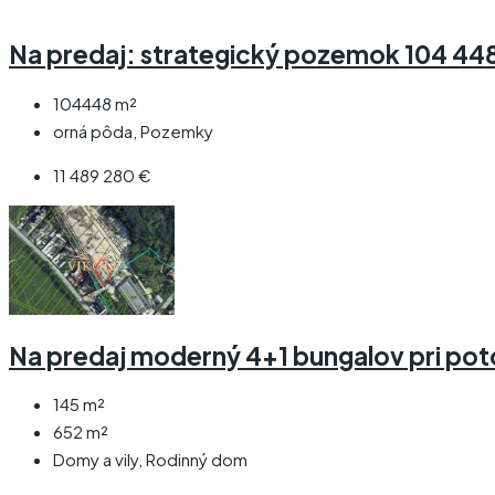
Na predaj: strategický pozemok 104 448 
104448
m²
orná pôda, Pozemky
11 489 280 €
Na predaj moderný 4+1 bungalov pri pot
145
m²
652
m²
Domy a vily, Rodinný dom