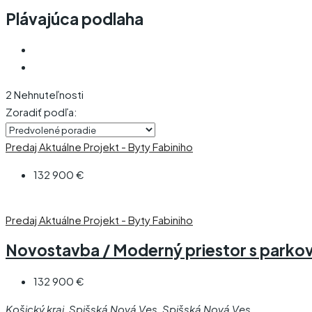
Plávajúca podlaha
2 Nehnuteľnosti
Zoradiť podľa:
Predaj
Aktuálne
Projekt - Byty Fabiniho
132 900 €
Predaj
Aktuálne
Projekt - Byty Fabiniho
Novostavba / Moderný priestor s parkova
132 900 €
Košický kraj, Spišská Nová Ves, Spišská Nová Ves