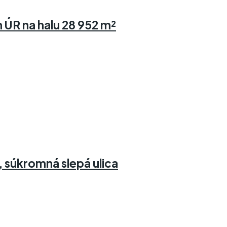
 ÚR na halu 28 952 m²
 súkromná slepá ulica