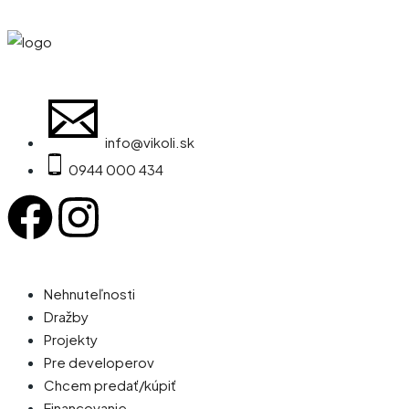
info@vikoli.sk
0944 000 434
Nehnuteľnosti
Dražby
Projekty
Pre developerov
Chcem predať/kúpiť
Financovanie