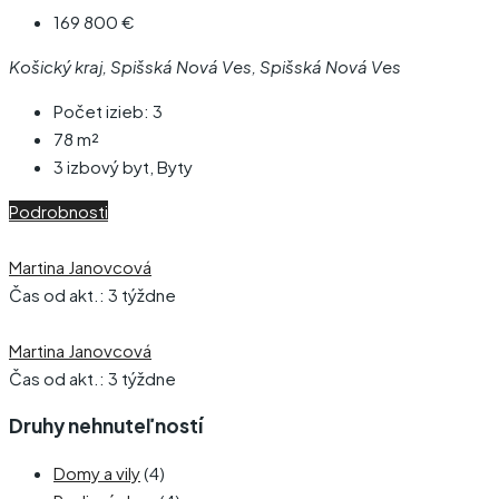
169 800 €
Košický kraj, Spišská Nová Ves, Spišská Nová Ves
Počet izieb:
3
78
m²
3 izbový byt, Byty
Podrobnosti
Martina Janovcová
Čas od akt.: 3 týždne
Martina Janovcová
Čas od akt.: 3 týždne
Druhy nehnuteľností
Domy a vily
(4)