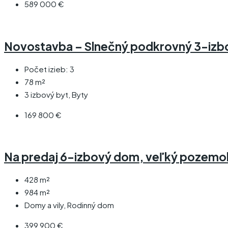
589 000 €
Novostavba – Slnečný podkrovný 3-izbov
Počet izieb:
3
78
m²
3 izbový byt, Byty
169 800 €
Na predaj 6-izbový dom, veľký pozemok
428
m²
984
m²
Domy a vily, Rodinný dom
399 900 €